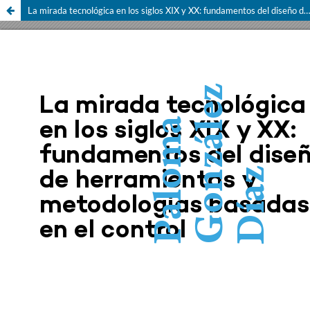
La mirada tecnológica en los siglos XIX y XX: fundamentos del diseño de herramientas y metodologías basadas en el control.